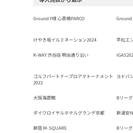
Ground Y様 心斎橋PARCO
Ground
けやき坂イルミネーション2024
平松エ
K-WAY 渋谷店 明治通り沿い
IGAS2
ゴルフパートナープロアマトーナメント
ヨドバシ
2022
大阪海遊館
Bリーグ
ダイワロイヤルホテルグランデ京都
新浦安N
新宿 M-SQUARE
Bリーグ