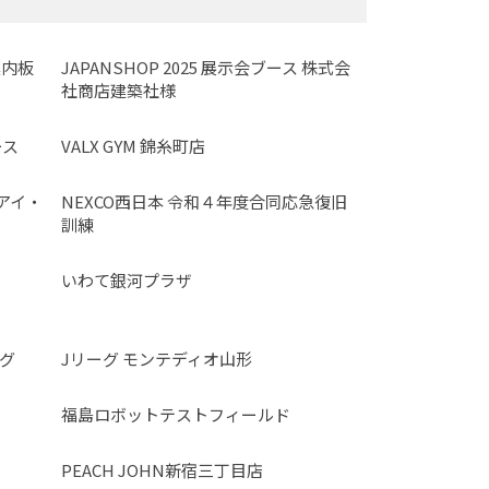
案内板
JAPANSHOP 2025 展示会ブース 株式会
社商店建築社様
ース
VALX GYM 錦糸町店
社アイ・
NEXCO西日本 令和４年度合同応急復旧
訓練
いわて銀河プラザ
グ
Jリーグ モンテディオ山形
福島ロボットテストフィールド
PEACH JOHN新宿三丁目店