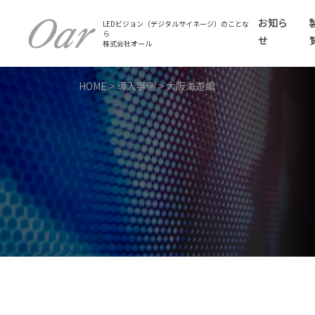
お知ら
LEDビジョン（デジタルサイネージ）のことな
ら
せ
株式会社オール
HOME
>
導入事例
>
大阪海遊館