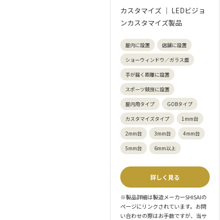
カスタマイズ ｜ LEDビジョ
ンカスタマイズ製品
屋内に設置
店舗に設置
ショーウィンドウ／ガラス面
手が届く距離に設置
スポーツ競技に設置
屋内用タイプ
GOBタイプ
カスタマイズタイプ
1mm台
2mm台
3mm台
4mm台
5mm台
6mm以上
詳しく見る
※製品詳細は製造メーカーSHISAIの
ページにリンクされています。お問
い合わせの際はお手数ですが、当サ