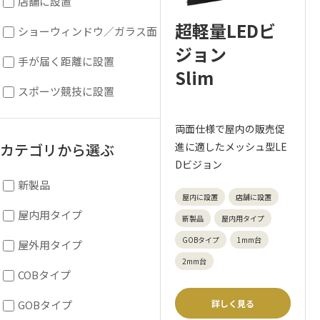
店舗に設置
超軽量LEDビ
ショーウィンドウ／ガラス面
ジョン
手が届く距離に設置
Slim
スポーツ競技に設置
両面仕様で屋内の販売促
カテゴリから選ぶ
進に適したメッシュ型LE
Dビジョン
新製品
屋内に設置
店舗に設置
屋内用タイプ
新製品
屋内用タイプ
GOBタイプ
1mm台
屋外用タイプ
2mm台
COBタイプ
GOBタイプ
詳しく見る