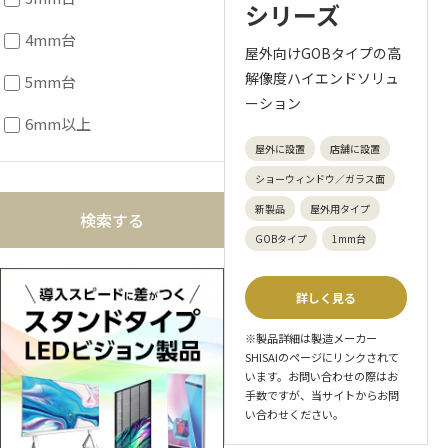
シリーズ
4mm台
屋外向けGOBタイプの高
解像度ハイエンドソリュ
5mm台
ーション
6mm以上
屋外に設置
店舗に設置
ショーウィンドウ／ガラス面
新製品
屋外用タイプ
GOBタイプ
1mm台
詳しく見る
※製品詳細は製造メーカー
SHISAIのページにリンクされて
います。お問い合わせの際はお
手数ですが、当サイトからお問
い合わせください。