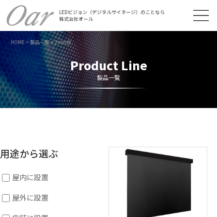
LEDビジョン（デジタルサイネージ）のことなら
株式会社オール
HOME
>
製品一覧
>
1mm台
Product Line
製品一覧
用途から選ぶ
屋内に設置
屋外に設置