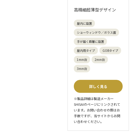
高精細超薄型デザイン
屋内に設置
ショーウィンドウ／ガラス面
手が届く距離に設置
屋内用タイプ
GOBタイプ
1mm台
2mm台
3mm台
詳しく見る
※製品詳細は製造メーカー
SHISAIのページにリンクされて
います。お問い合わせの際はお
手数ですが、当サイトからお問
い合わせください。