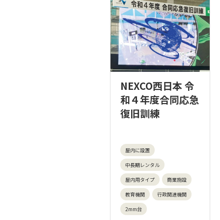
NEXCO西日本 令
和４年度合同応急
復旧訓練
屋内に設置
中長期レンタル
屋内用タイプ
商業施設
教育機関
行政関連機関
2mm台