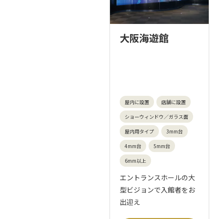
大阪海遊館
屋内に設置
店舗に設置
ショーウィンドウ／ガラス面
屋内用タイプ
3mm台
4mm台
5mm台
6mm以上
エントランスホールの大
型ビジョンで入館者をお
出迎え