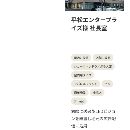
平松エンタープラ
イズ様 社長室
屋内に設置
店舗に設置
ショーウィンドウ／ガラス面
屋内用タイプ
アパレルブランド
ビル
商業施設
小売店
3mm台
窓際に透過型LEDビジョ
ンを設置し地元の広告配
信に活用