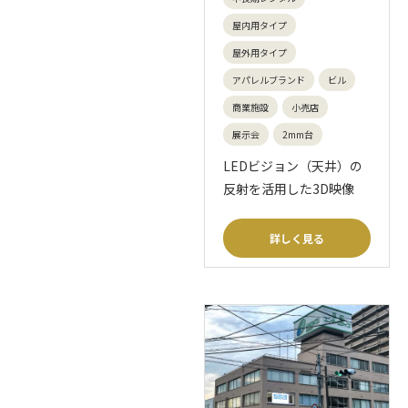
屋内用タイプ
屋外用タイプ
アパレルブランド
ビル
商業施設
小売店
展示会
2mm台
LEDビジョン（天井）の
反射を活用した3D映像
詳しく見る