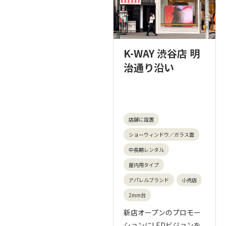
K-WAY 渋谷店 明
治通り沿い
店舗に設置
ショーウィンドウ／ガラス面
中長期レンタル
屋内用タイプ
アパレルブランド
小売店
2mm台
新店オープンのプロモー
ションにLEDビジョンを