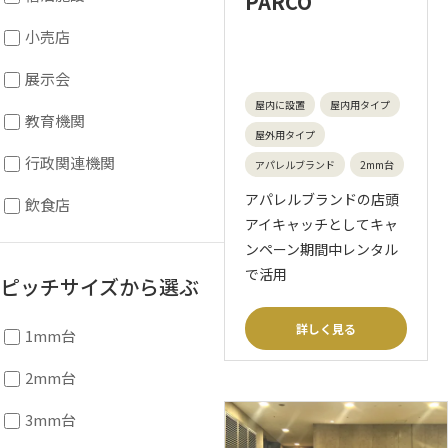
PARCO
小売店
展示会
屋内に設置
屋内用タイプ
教育機関
屋外用タイプ
行政関連機関
アパレルブランド
2mm台
アパレルブランドの店頭
飲食店
アイキャッチとしてキャ
ンペーン期間中レンタル
で活用
ピッチサイズから選ぶ
詳しく見る
1mm台
2mm台
3mm台