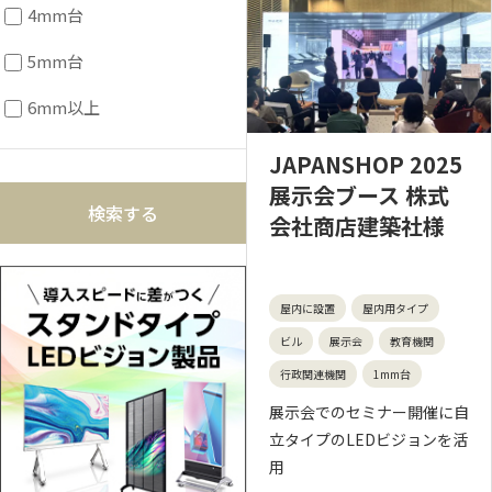
4mm台
5mm台
6mm以上
JAPANSHOP 2025
展示会ブース 株式
会社商店建築社様
屋内に設置
屋内用タイプ
ビル
展示会
教育機関
行政関連機関
1mm台
展示会でのセミナー開催に自
立タイプのLEDビジョンを活
用