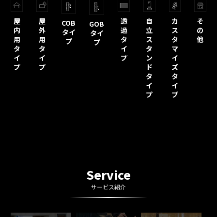
屋
屋
透
自
カ
そ
COB
GOB
内
外
過
立
ス
の
タイ
タイ
用
用
タ
ス
タ
他
プ
プ
タ
タ
イ
タ
マ
イ
イ
プ
ン
イ
プ
プ
ド
ズ
タ
タ
イ
イ
プ
プ
Service
サービス紹介