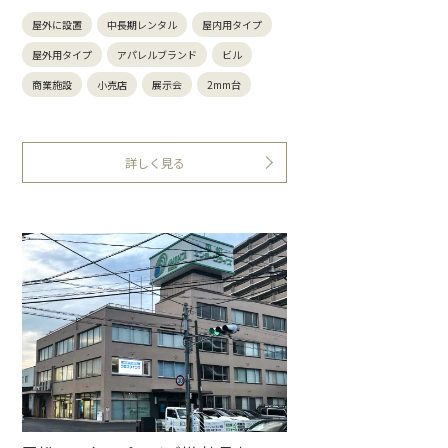
屋外に設置
中長期レンタル
屋内用タイプ
屋外用タイプ
アパレルブランド
ビル
商業施設
小売店
展示会
2mm台
詳しく見る