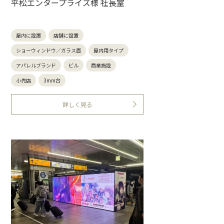
平松エンタープライズ様 社長室
屋内に設置
店舗に設置
ショーウィンドウ／ガラス面
屋内用タイプ
アパレルブランド
ビル
商業施設
小売店
3mm台
詳しく見る