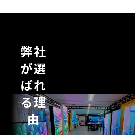
弊社
が選
ばれ
る理
由