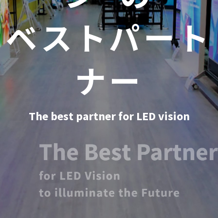
あるLEDビジ
のトータルカ
ベストパート
ョンの導入実
ンパニー
ナー
績
詳しく
The total company for LED vision to
The best partner for LED vision
illuminate the future