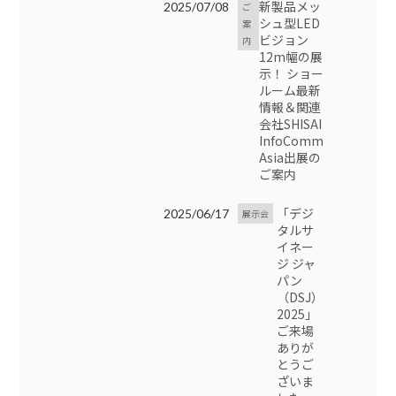
新製品メッ
2025/07/08
ご
シュ型LED
案
ビジョン
内
12m幅の展
示！ ショー
ルーム最新
情報＆関連
会社SHISAI
InfoComm
Asia出展の
ご案内
「デジ
2025/06/17
展示会
タルサ
イネー
ジ ジャ
パン
（DSJ）
2025」
ご来場
ありが
とうご
ざいま