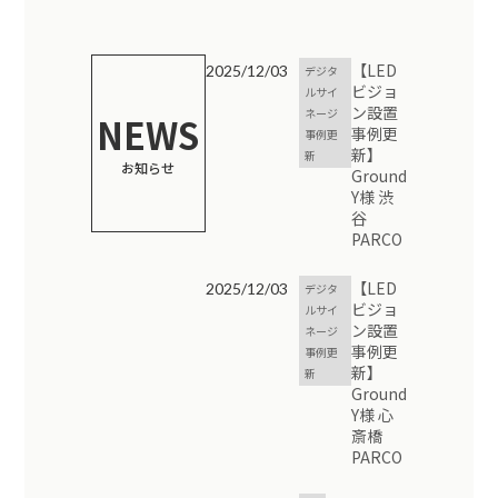
【LED
2025/12/03
デジタ
ビジョ
ルサイ
ン設置
ネージ
NEWS
事例更
事例更
新】
新
お知らせ
Ground
Y様 渋
谷
PARCO
【LED
2025/12/03
デジタ
ビジョ
ルサイ
ン設置
ネージ
事例更
事例更
新】
新
Ground
Y様 心
斎橋
PARCO