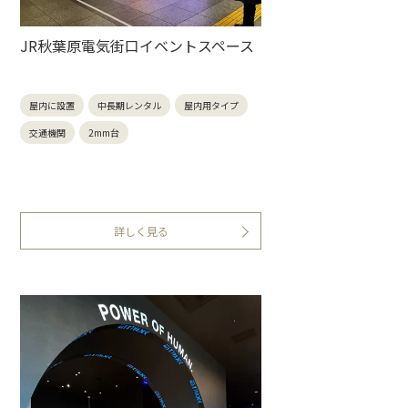
JR秋葉原電気街口イベントスペース
屋内に設置
中長期レンタル
屋内用タイプ
交通機関
2mm台
詳しく見る