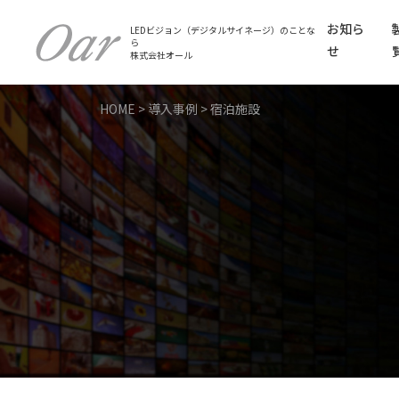
お知ら
LEDビジョン（デジタルサイネージ）のことな
ら
せ
株式会社オール
HOME
>
導入事例
>
宿泊施設