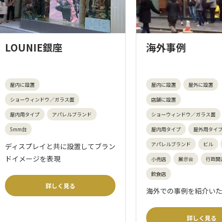
LOUNIE銀座
海外事例
屋内に設置
屋内に設置
屋外に設置
ショーウィンドウ／ガラス面
店舗に設置
屋内用タイプ
アパレルブランド
ショーウィンドウ／ガラス面
5mm台
屋内用タイプ
屋外用タイ
アパレルブランド
ビル
ディスプレイと共に設置してブラン
ドイメージを表現
小売店
展示会
行政関
飲食店
詳しく見る
海外での事例を紹介い
詳しく見る