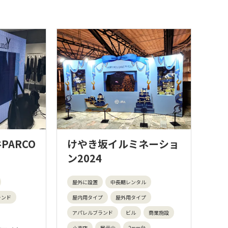
谷PARCO
けやき坂イルミネーショ
ン2024
屋外に設置
中長期レンタル
ランド
屋内用タイプ
屋外用タイプ
アパレルブランド
ビル
商業施設
小売店
展示会
2mm台