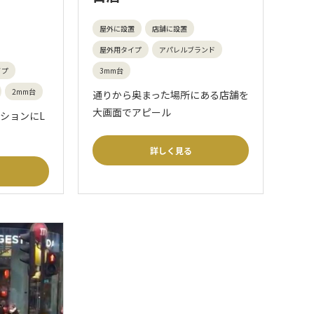
屋外に設置
店舗に設置
屋外用タイプ
アパレルブランド
イプ
3mm台
2mm台
通りから奥まった場所にある店舗を
大画面でアピール
ションにL
詳しく見る