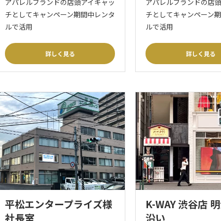
アパレルブランドの店頭アイキャッ
アパレルブランドの店
チとしてキャンペーン期間中レンタ
チとしてキャンペーン
ルで活用
ルで活用
詳しく見る
詳しく見る
平松エンタープライズ様
K-WAY 渋谷店 
社長室
沿い