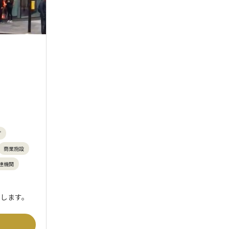
プ
商業施設
連機関
たします。