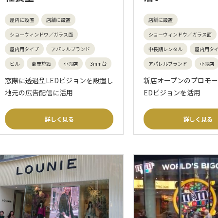
屋内に設置
店舗に設置
店舗に設置
ショーウィンドウ／ガラス面
ショーウィンドウ／ガラス面
屋内用タイプ
アパレルブランド
中長期レンタル
屋内用タ
ビル
商業施設
小売店
3mm台
アパレルブランド
小売店
窓際に透過型LEDビジョンを設置し
新店オープンのプロモー
地元の広告配信に活用
EDビジョンを活用
詳しく見る
詳しく見る