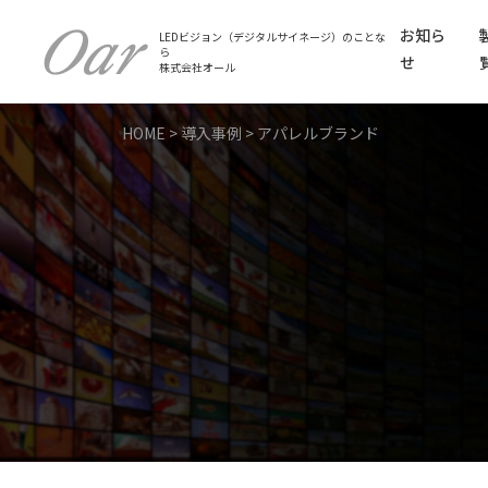
お知ら
LEDビジョン（デジタルサイネージ）のことな
ら
せ
株式会社オール
HOME
>
導入事例
>
アパレルブランド