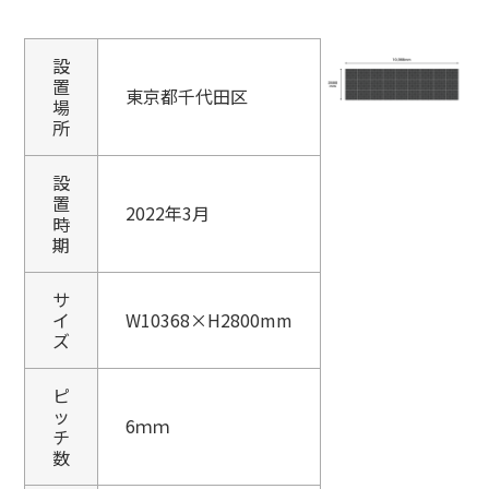
設
置
東京都千代田区
場
所
設
置
2022年3月
時
期
サ
イ
W10368×H2800mm
ズ
ピ
ッ
6ｍｍ
チ
数