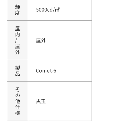
輝
5000cd/㎡
度
屋
内
/
屋外
屋
外
製
Comet-6
品
そ
の
他
黒玉
仕
様