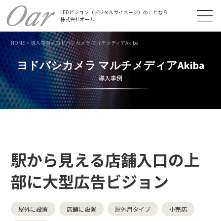
LEDビジョン（デジタルサイネージ）のことなら
株式会社オール
HOME
>
導入事例
>
ヨドバシカメラ マルチメディアAkiba
ヨドバシカメラ マルチメディアAkiba
導入事例
駅から見える店舗入口の上
部に大型広告ビジョン
屋外に設置
店舗に設置
屋外用タイプ
小売店