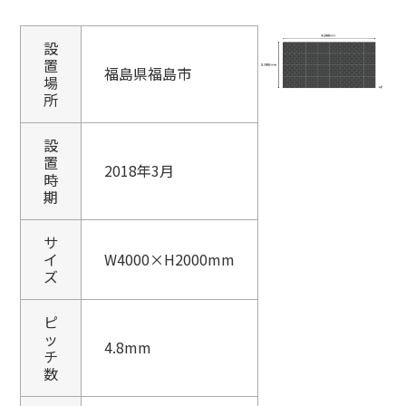
設
置
福島県福島市
場
所
設
置
2018年3月
時
期
サ
イ
W4000×H2000mm
ズ
ピ
ッ
4.8mm
チ
数