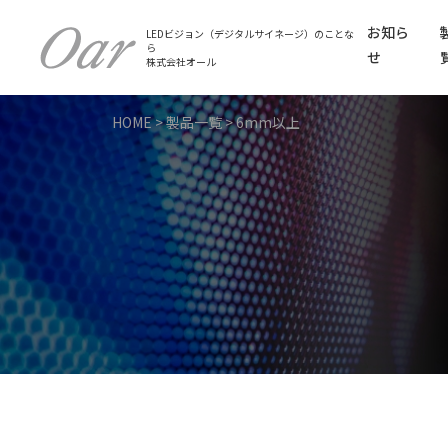
お知ら
LEDビジョン（デジタルサイネージ）のことな
ら
せ
株式会社オール
HOME
>
製品一覧
>
6mm以上