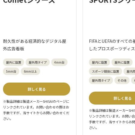
耐久性がある経済的なデジタル屋
FIFAとUEFAのすべて
外広告看板
したプロスポーツディ
屋外に設置
屋外用タイプ
4mm台
屋内に設置
屋外に設置
5mm台
6mm以上
スポーツ競技に設置
屋内
屋外用タイプ
その他
詳しく見る
詳しく見る
※製品詳細は製造メーカーSHISAIのページに
リンクされています。お問い合わせの際はお
※製品詳細は製造メーカーSHI
手数ですが、当サイトからお問い合わせくだ
リンクされています。お問い
さい。
手数ですが、当サイトからお
さい。