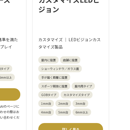
ジョン
の基準を満た
カスタマイズ ｜ LEDビジョンカス
スプレイ
タマイズ製品
屋内に設置
店舗に設置
用タイプ
ショーウィンドウ／ガラス面
6mm以上
手が届く距離に設置
スポーツ競技に設置
屋内用タイプ
GOBタイプ
カスタマイズタイプ
1mm台
2mm台
3mm台
SAIのページに
合わせの際はお
4mm台
5mm台
6mm以上
問い合わせくだ
詳しく見る