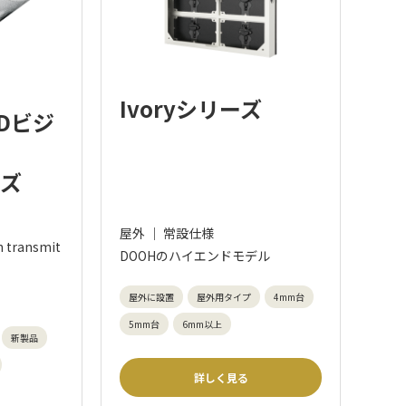
Ivoryシリーズ
Dビジ
ーズ
屋外 ｜ 常設仕様
h transmit
DOOHのハイエンドモデル
屋外に設置
屋外用タイプ
4mm台
5mm台
6mm以上
新製品
詳しく見る