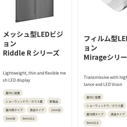
メッシュ型LEDビジ
フィルム型LE
ョン
ョン
Riddle R シリーズ
Mirageシリ
Lightweight, thin and flexible me
Transmissive with hig
sh LED display
tance and LED Vsion
屋内に設置
屋内に設置
ショーウィンドウ／ガラス面
新製品
ショーウィンドウ／ガラス面
屋内用タイプ
透過タイプ
2mm台
屋内用タイプ
透過タイプ
3mm台
6mm以上
6mm以上