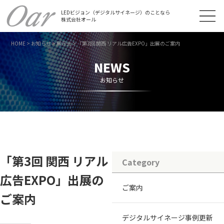
LEDビジョン（デジタルサイネージ）のことなら
株式会社オール
HOME
>
お知らせ
>
展示会
>
「第3回 関西 リアル広告EXPO」出展のご案内
NEWS
お知らせ
「第3回 関西 リアル
Category
広告EXPO」出展の
ご案内
ご案内
デジタルサイネージ事例更新