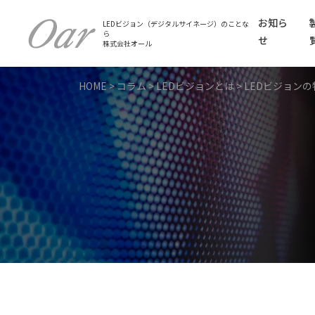
お知ら
LEDビジョン（デジタルサイネージ）のことな
ら
せ
株式会社オール
HOME
>
コラム
>
LEDビジョンとは
>
LEDビジョンの