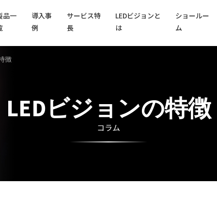
製品一
導入事
サービス特
LEDビジョンと
ショールー
覧
例
長
は
ム
特徴
LEDビジョンの特徴
コラム