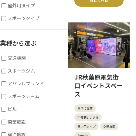
詳しく見る
屋外用タイプ
スポーツタイプ
業種から選ぶ
交通機関
スポーツジム
JR秋葉原電気街
アパレルブランド
口イベントスペー
ス
スポーツチーム
ビル
屋内に設置
中長期レンタル
商業施設
屋内用タイプ
交通機関
宿泊施設
2mm台