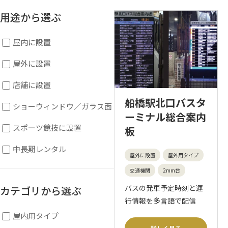
用途から選ぶ
屋内に設置
屋外に設置
店舗に設置
船橋駅北口バスタ
ショーウィンドウ／ガラス面
ーミナル総合案内
スポーツ競技に設置
板
中長期レンタル
屋外に設置
屋外用タイプ
交通機関
2mm台
バスの発車予定時刻と運
カテゴリから選ぶ
行情報を多言語で配信
屋内用タイプ